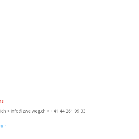
ns
ich > info@zweiweg.ch > +41 44 261 99 33
ng >
login